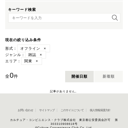
キーワード検索
キーワード検索
現在の絞り込み条件
形式：
オフライン
×
ジャンル：
雑誌
×
エリア：
関東
×
0
全
件
開催日順
新着順
記事がありません。
お問い合わせ
サイトマップ
このサイトについて
個人情報保護方針
カルチュア・コンビニエンス・クラブ株式会社 東京都公安委員会許可 第
303310908618号
©Culture Convenience Club Co.,Ltd.