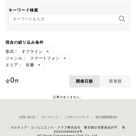
キーワード検索
キーワード検索
現在の絞り込み条件
形式：
オフライン
×
ジャンル：
スマートフォン
×
エリア：
近畿
×
0
全
件
開催日順
新着順
記事がありません。
お問い合わせ
サイトマップ
このサイトについて
個人情報保護方針
カルチュア・コンビニエンス・クラブ株式会社 東京都公安委員会許可 第
303310908618号
©Culture Convenience Club Co.,Ltd.