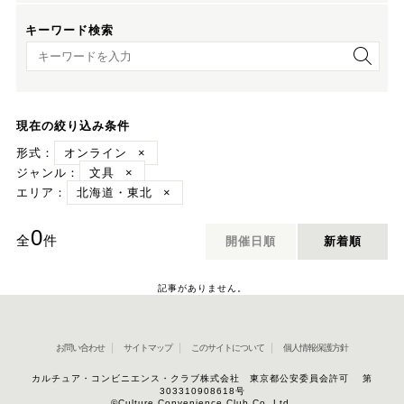
キーワード検索
キーワード検索
現在の絞り込み条件
形式：
オンライン
×
ジャンル：
文具
×
エリア：
北海道・東北
×
0
全
件
開催日順
新着順
記事がありません。
お問い合わせ
サイトマップ
このサイトについて
個人情報保護方針
カルチュア・コンビニエンス・クラブ株式会社 東京都公安委員会許可 第
303310908618号
©Culture Convenience Club Co.,Ltd.