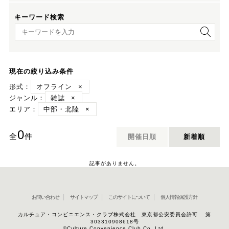
キーワード検索
キーワード検索
現在の絞り込み条件
形式：
オフライン
×
ジャンル：
雑誌
×
エリア：
中部・北陸
×
0
全
件
開催日順
新着順
記事がありません。
お問い合わせ
サイトマップ
このサイトについて
個人情報保護方針
カルチュア・コンビニエンス・クラブ株式会社 東京都公安委員会許可 第
303310908618号
©Culture Convenience Club Co.,Ltd.