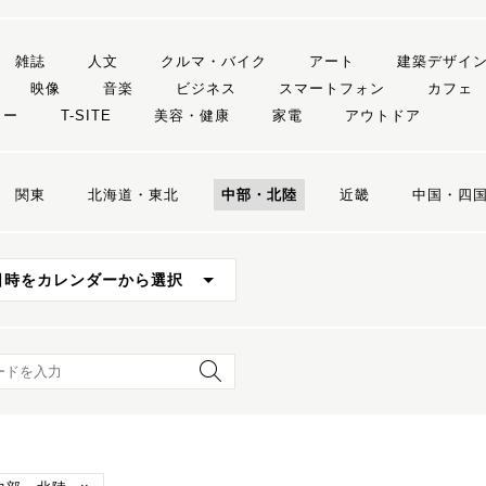
雑誌
人文
クルマ・バイク
アート
建築デザイ
映像
音楽
ビジネス
スマートフォン
カフェ
リー
T-SITE
美容・健康
家電
アウトドア
関東
北海道・東北
中部・北陸
近畿
中国・四
日時をカレンダーから選択
ード検索