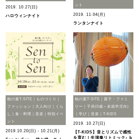
ント
2019. 10.27(日)
2019. 11.04(月)
ハロウィンナイト
ランタンナイト
柏の葉T-SITE｜ものづくり｜
柏の葉T-SITE｜親子・ファミ
ファッション｜大人向け｜くら
リー｜子供(0歳～未就学児向)
し｜食・料理｜音楽｜特別イベ
｜学び｜音楽｜T-KIDS
ント
2019. 10.27(日)
2019.10.20(日) - 10.21(月)
【T-KIDS】音とリズムで感性
を育む！生演奏リトミック♪ b