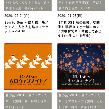
K)｜ものづくり｜くらし｜食・
向）｜子供(高学年向)｜学び｜
料理｜音楽｜特別イベント
要予約｜音楽｜T-KIDS
2020. 02.24(月)
2020. 01.05(日)
Sen to Sen ～線と線、モノ
【T-KIDS】柏の葉校、初開
とモノ、人と人を結ぶマーケ
催！ 現役ＤＪと一緒にホンモ
ット～Vol.18
ノの機材でＤＪ体験してみよ
う！(小学１～６年生)
柏の葉T-SITE｜親子・ファミ
柏の葉T-SITE｜親子・ファミ
リー｜無料｜食・料理｜音楽｜
リー｜アウトドア｜無料｜くら
特別イベント
し｜食・料理｜音楽｜特別イベ