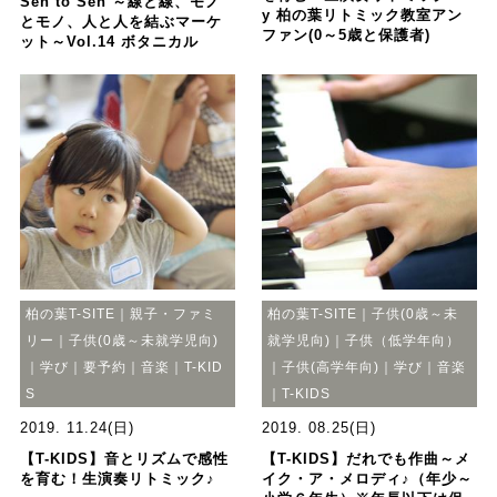
Sen to Sen ～線と線、モノ
y 柏の葉リトミック教室アン
とモノ、人と人を結ぶマーケ
ファン(0～5歳と保護者)
ット～Vol.14 ボタニカル
柏の葉T-SITE｜親子・ファミ
柏の葉T-SITE｜子供(0歳～未
リー｜子供(0歳～未就学児向)
就学児向)｜子供（低学年向）
｜学び｜要予約｜音楽｜T-KID
｜子供(高学年向)｜学び｜音楽
S
｜T-KIDS
2019. 11.24(日)
2019. 08.25(日)
【T-KIDS】音とリズムで感性
【T-KIDS】だれでも作曲～メ
を育む！生演奏リトミック♪
イク・ア・メロディ♪（年少～