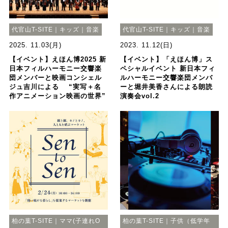
代官山T-SITE｜キッズ｜音楽
代官山T-SITE｜キッズ｜音楽
2025. 11.03(月)
2023. 11.12(日)
【イベント】えほん博2025 新
【イベント】「えほん博」ス
日本フィルハーモニー交響楽
ペシャルイベント 新日本フィ
団メンバーと映画コンシェル
ルハーモニー交響楽団メンバ
ジュ吉川による “実写＋名
ーと堀井美香さんによる朗読
作アニメーション映画の世界”
演奏会vol.2
柏の葉T-SITE｜ママ(子連れO
柏の葉T-SITE｜子供（低学年