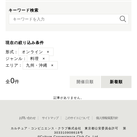
キーワード検索
キーワード検索
現在の絞り込み条件
形式：
オンライン
×
ジャンル：
料理
×
エリア：
九州・沖縄
×
0
全
件
開催日順
新着順
記事がありません。
お問い合わせ
サイトマップ
このサイトについて
個人情報保護方針
カルチュア・コンビニエンス・クラブ株式会社 東京都公安委員会許可 第
303310908618号
©Culture Convenience Club Co.,Ltd.