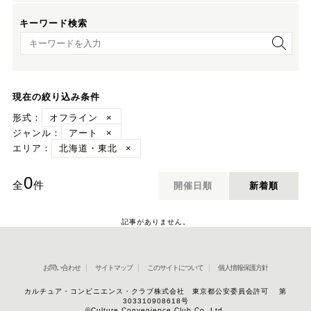
キーワード検索
キーワード検索
現在の絞り込み条件
形式：
オフライン
×
ジャンル：
アート
×
エリア：
北海道・東北
×
0
全
件
開催日順
新着順
記事がありません。
お問い合わせ
サイトマップ
このサイトについて
個人情報保護方針
カルチュア・コンビニエンス・クラブ株式会社 東京都公安委員会許可 第
303310908618号
©Culture Convenience Club Co.,Ltd.