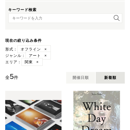
キーワード検索
キーワード検索
現在の絞り込み条件
形式：
オフライン
×
ジャンル：
アート
×
エリア：
関東
×
5
全
件
開催日順
新着順