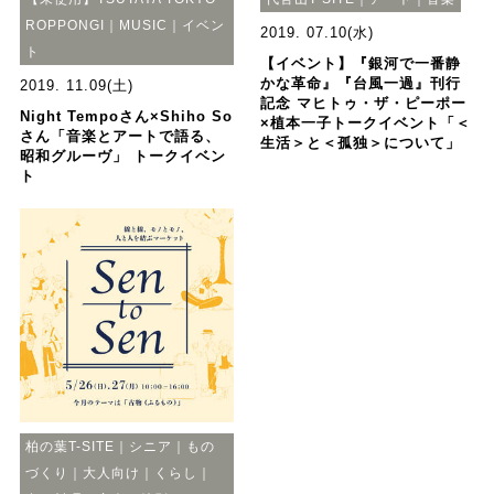
ROPPONGI｜MUSIC｜イベン
2019. 07.10(水)
ト
【イベント】『銀河で一番静
かな革命』『台風一過』刊行
2019. 11.09(土)
記念 マヒトゥ・ザ・ピーポー
Night Tempoさん×Shiho So
×植本一子トークイベント「＜
さん「音楽とアートで語る、
生活＞と＜孤独＞について」
昭和グルーヴ」 トークイベン
ト
柏の葉T-SITE｜シニア｜もの
づくり｜大人向け｜くらし｜