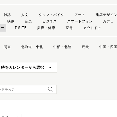
雑誌
人文
クルマ・バイク
アート
建築デザイ
映像
音楽
ビジネス
スマートフォン
カフェ
リー
T-SITE
美容・健康
家電
アウトドア
関東
北海道・東北
中部・北陸
近畿
中国・四
日時をカレンダーから選択
ード検索