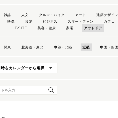
雑誌
人文
クルマ・バイク
アート
建築デザイ
映像
音楽
ビジネス
スマートフォン
カフェ
リー
T-SITE
美容・健康
家電
アウトドア
関東
北海道・東北
中部・北陸
近畿
中国・四
日時をカレンダーから選択
ード検索