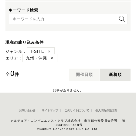
キーワード検索
キーワード検索
現在の絞り込み条件
ジャンル：
T-SITE
×
エリア：
九州・沖縄
×
0
全
件
開催日順
新着順
記事がありません。
お問い合わせ
サイトマップ
このサイトについて
個人情報保護方針
カルチュア・コンビニエンス・クラブ株式会社 東京都公安委員会許可 第
303310908618号
©Culture Convenience Club Co.,Ltd.