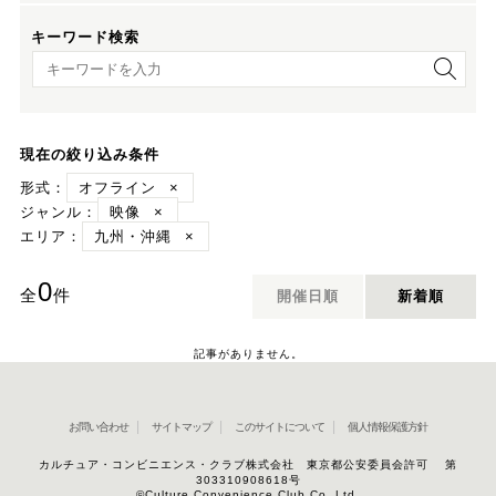
キーワード検索
キーワード検索
現在の絞り込み条件
形式：
オフライン
×
ジャンル：
映像
×
エリア：
九州・沖縄
×
0
全
件
開催日順
新着順
記事がありません。
お問い合わせ
サイトマップ
このサイトについて
個人情報保護方針
カルチュア・コンビニエンス・クラブ株式会社 東京都公安委員会許可 第
303310908618号
©Culture Convenience Club Co.,Ltd.