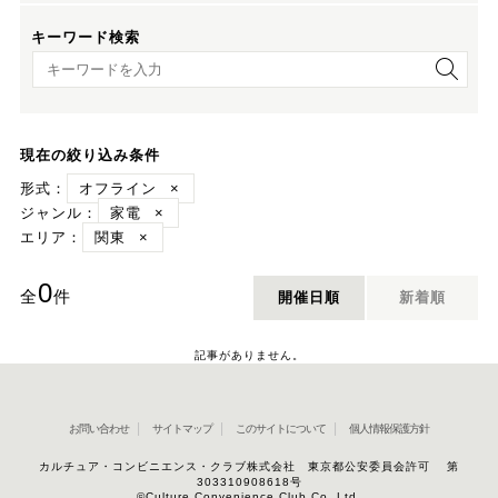
キーワード検索
キーワード検索
現在の絞り込み条件
形式：
オフライン
×
ジャンル：
家電
×
エリア：
関東
×
0
全
件
開催日順
新着順
記事がありません。
お問い合わせ
サイトマップ
このサイトについて
個人情報保護方針
カルチュア・コンビニエンス・クラブ株式会社 東京都公安委員会許可 第
303310908618号
©Culture Convenience Club Co.,Ltd.