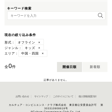
キーワード検索
キーワード検索
現在の絞り込み条件
形式：
オフライン
×
ジャンル：
キッズ
×
エリア：
中国・四国
×
0
全
件
開催日順
新着順
記事がありません。
お問い合わせ
サイトマップ
このサイトについて
個人情報保護方針
カルチュア・コンビニエンス・クラブ株式会社 東京都公安委員会許可 第
303310908618号
©Culture Convenience Club Co.,Ltd.