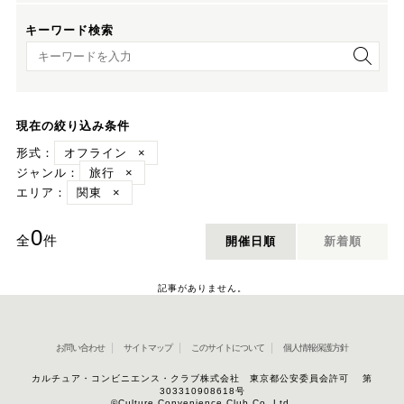
キーワード検索
キーワード検索
現在の絞り込み条件
形式：
オフライン
×
ジャンル：
旅行
×
エリア：
関東
×
0
全
件
開催日順
新着順
記事がありません。
お問い合わせ
サイトマップ
このサイトについて
個人情報保護方針
カルチュア・コンビニエンス・クラブ株式会社 東京都公安委員会許可 第
303310908618号
©Culture Convenience Club Co.,Ltd.