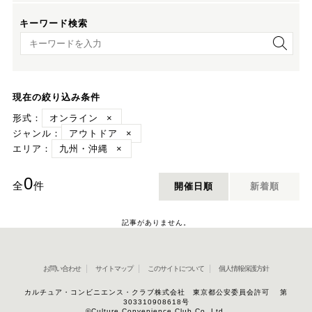
キーワード検索
キーワード検索
現在の絞り込み条件
形式：
オンライン
×
ジャンル：
アウトドア
×
エリア：
九州・沖縄
×
0
全
件
開催日順
新着順
記事がありません。
お問い合わせ
サイトマップ
このサイトについて
個人情報保護方針
カルチュア・コンビニエンス・クラブ株式会社 東京都公安委員会許可 第
303310908618号
©Culture Convenience Club Co.,Ltd.