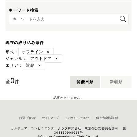
キーワード検索
キーワード検索
現在の絞り込み条件
形式：
オフライン
×
ジャンル：
アウトドア
×
エリア：
近畿
×
0
全
件
開催日順
新着順
記事がありません。
お問い合わせ
サイトマップ
このサイトについて
個人情報保護方針
カルチュア・コンビニエンス・クラブ株式会社 東京都公安委員会許可 第
303310908618号
©Culture Convenience Club Co.,Ltd.