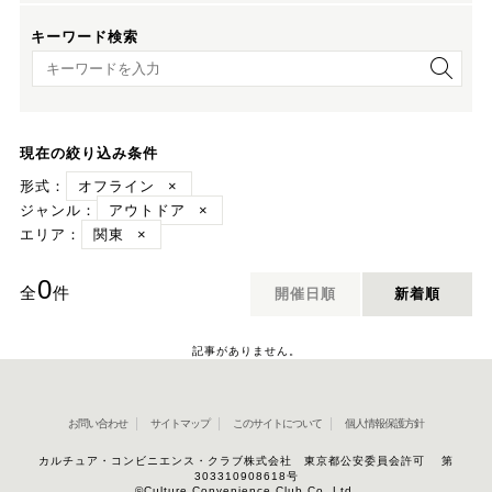
キーワード検索
キーワード検索
現在の絞り込み条件
形式：
オフライン
×
ジャンル：
アウトドア
×
エリア：
関東
×
0
全
件
開催日順
新着順
記事がありません。
お問い合わせ
サイトマップ
このサイトについて
個人情報保護方針
カルチュア・コンビニエンス・クラブ株式会社 東京都公安委員会許可 第
303310908618号
©Culture Convenience Club Co.,Ltd.