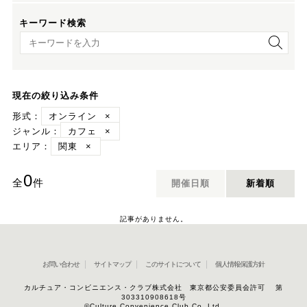
キーワード検索
キーワード検索
現在の絞り込み条件
形式：
オンライン
×
ジャンル：
カフェ
×
エリア：
関東
×
0
全
件
開催日順
新着順
記事がありません。
お問い合わせ
サイトマップ
このサイトについて
個人情報保護方針
カルチュア・コンビニエンス・クラブ株式会社 東京都公安委員会許可 第
303310908618号
©Culture Convenience Club Co.,Ltd.