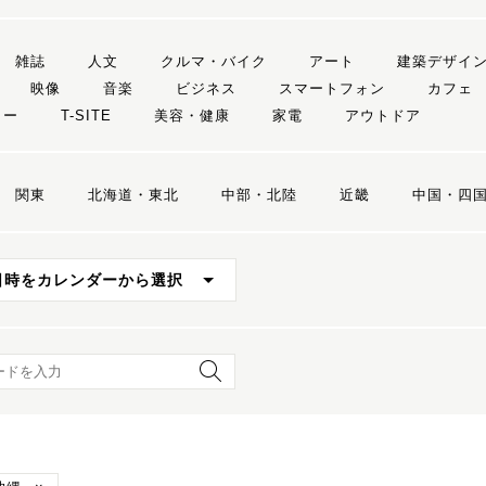
雑誌
人文
クルマ・バイク
アート
建築デザイ
映像
音楽
ビジネス
スマートフォン
カフェ
リー
T-SITE
美容・健康
家電
アウトドア
関東
北海道・東北
中部・北陸
近畿
中国・四
日時をカレンダーから選択
ード検索