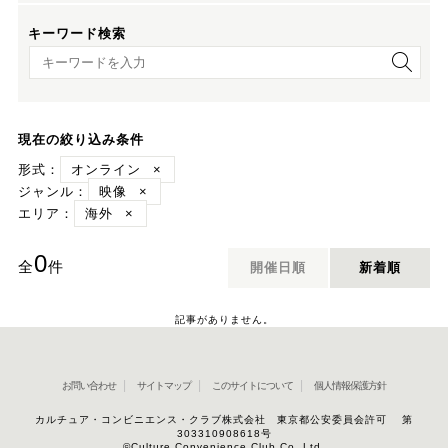
キーワード検索
キーワード検索
現在の絞り込み条件
形式：
オンライン
×
ジャンル：
映像
×
エリア：
海外
×
0
全
件
開催日順
新着順
記事がありません。
お問い合わせ
サイトマップ
このサイトについて
個人情報保護方針
カルチュア・コンビニエンス・クラブ株式会社 東京都公安委員会許可 第
303310908618号
©Culture Convenience Club Co.,Ltd.