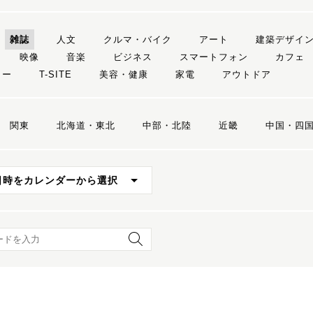
雑誌
人文
クルマ・バイク
アート
建築デザイ
映像
音楽
ビジネス
スマートフォン
カフェ
リー
T-SITE
美容・健康
家電
アウトドア
関東
北海道・東北
中部・北陸
近畿
中国・四
日時をカレンダーから選択
ード検索