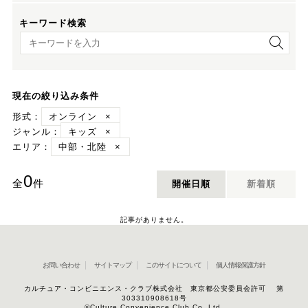
キーワード検索
キーワード検索
現在の絞り込み条件
形式：
オンライン
×
ジャンル：
キッズ
×
エリア：
中部・北陸
×
0
全
件
開催日順
新着順
記事がありません。
お問い合わせ
サイトマップ
このサイトについて
個人情報保護方針
カルチュア・コンビニエンス・クラブ株式会社 東京都公安委員会許可 第
303310908618号
©Culture Convenience Club Co.,Ltd.