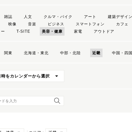
雑誌
人文
クルマ・バイク
アート
建築デザイ
映像
音楽
ビジネス
スマートフォン
カフェ
リー
T-SITE
美容・健康
家電
アウトドア
関東
北海道・東北
中部・北陸
近畿
中国・四
日時をカレンダーから選択
ード検索