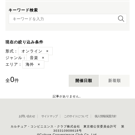
キーワード検索
キーワード検索
現在の絞り込み条件
形式：
オンライン
×
ジャンル：
音楽
×
エリア：
海外
×
0
全
件
開催日順
新着順
記事がありません。
お問い合わせ
サイトマップ
このサイトについて
個人情報保護方針
カルチュア・コンビニエンス・クラブ株式会社 東京都公安委員会許可 第
303310908618号
©Culture Convenience Club Co.,Ltd.