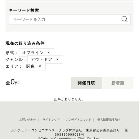
キーワード検索
キーワード検索
現在の絞り込み条件
形式：
オフライン
×
ジャンル：
アウトドア
×
エリア：
関東
×
0
全
件
開催日順
新着順
記事がありません。
お問い合わせ
サイトマップ
このサイトについて
個人情報保護方針
カルチュア・コンビニエンス・クラブ株式会社 東京都公安委員会許可 第
303310908618号
©Culture Convenience Club Co.,Ltd.