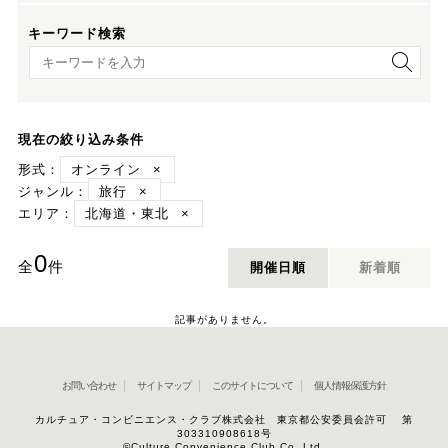
キーワード検索
キーワード検索
現在の絞り込み条件
形式：
オンライン
×
ジャンル：
旅行
×
エリア：
北海道・東北
×
0
全
件
開催日順
新着順
記事がありません。
お問い合わせ
サイトマップ
このサイトについて
個人情報保護方針
カルチュア・コンビニエンス・クラブ株式会社 東京都公安委員会許可 第
303310908618号
©Culture Convenience Club Co.,Ltd.