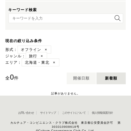
キーワード検索
キーワード検索
現在の絞り込み条件
形式：
オフライン
×
ジャンル：
旅行
×
エリア：
北海道・東北
×
0
全
件
開催日順
新着順
記事がありません。
お問い合わせ
サイトマップ
このサイトについて
個人情報保護方針
カルチュア・コンビニエンス・クラブ株式会社 東京都公安委員会許可 第
303310908618号
©Culture Convenience Club Co.,Ltd.