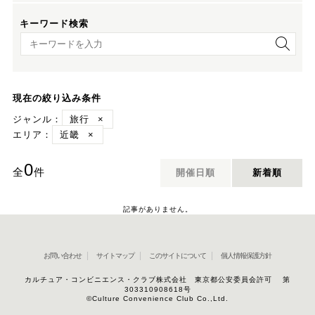
キーワード検索
キーワード検索
現在の絞り込み条件
ジャンル：
旅行
×
エリア：
近畿
×
0
全
件
開催日順
新着順
記事がありません。
お問い合わせ
サイトマップ
このサイトについて
個人情報保護方針
カルチュア・コンビニエンス・クラブ株式会社 東京都公安委員会許可 第
303310908618号
©Culture Convenience Club Co.,Ltd.