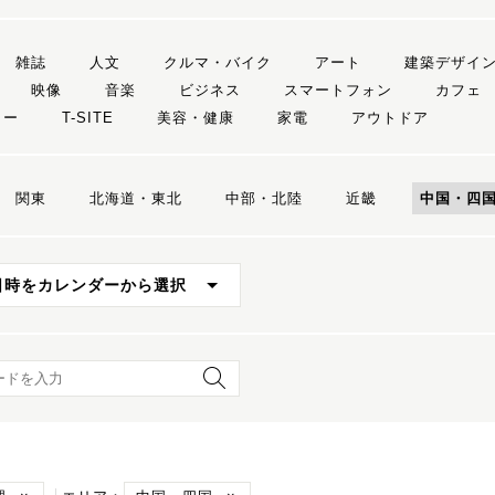
雑誌
人文
クルマ・バイク
アート
建築デザイ
映像
音楽
ビジネス
スマートフォン
カフェ
リー
T-SITE
美容・健康
家電
アウトドア
関東
北海道・東北
中部・北陸
近畿
中国・四
日時をカレンダーから選択
ード検索