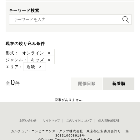
キーワード検索
キーワード検索
現在の絞り込み条件
形式：
オンライン
×
ジャンル：
キッズ
×
エリア：
近畿
×
0
全
件
開催日順
新着順
記事がありません。
お問い合わせ
サイトマップ
このサイトについて
個人情報保護方針
カルチュア・コンビニエンス・クラブ株式会社 東京都公安委員会許可 第
303310908618号
©Culture Convenience Club Co.,Ltd.