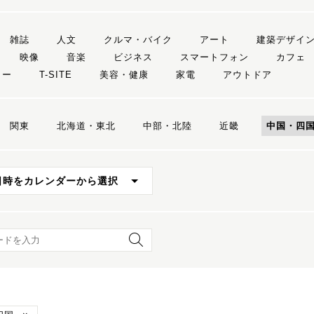
雑誌
人文
クルマ・バイク
アート
建築デザイ
映像
音楽
ビジネス
スマートフォン
カフェ
リー
T-SITE
美容・健康
家電
アウトドア
関東
北海道・東北
中部・北陸
近畿
中国・四
日時をカレンダーから選択
ード検索