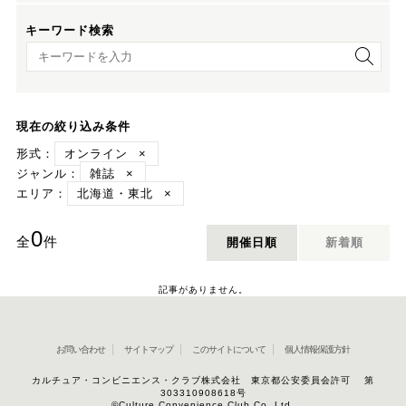
キーワード検索
キーワード検索
現在の絞り込み条件
形式：
オンライン
×
ジャンル：
雑誌
×
エリア：
北海道・東北
×
0
全
件
開催日順
新着順
記事がありません。
お問い合わせ
サイトマップ
このサイトについて
個人情報保護方針
カルチュア・コンビニエンス・クラブ株式会社 東京都公安委員会許可 第
303310908618号
©Culture Convenience Club Co.,Ltd.