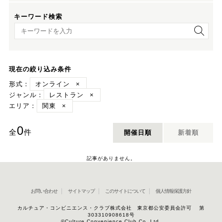
キーワード検索
キーワード検索
現在の絞り込み条件
形式：
オンライン
×
ジャンル：
レストラン
×
エリア：
関東
×
0
全
件
開催日順
新着順
記事がありません。
お問い合わせ
サイトマップ
このサイトについて
個人情報保護方針
カルチュア・コンビニエンス・クラブ株式会社 東京都公安委員会許可 第
303310908618号
©Culture Convenience Club Co.,Ltd.