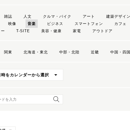
雑誌
人文
クルマ・バイク
アート
建築デザイ
映像
音楽
ビジネス
スマートフォン
カフェ
リー
T-SITE
美容・健康
家電
アウトドア
関東
北海道・東北
中部・北陸
近畿
中国・四
日時をカレンダーから選択
ード検索