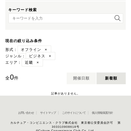
キーワード検索
キーワード検索
現在の絞り込み条件
形式：
オフライン
×
ジャンル：
ビジネス
×
エリア：
近畿
×
0
全
件
開催日順
新着順
記事がありません。
お問い合わせ
サイトマップ
このサイトについて
個人情報保護方針
カルチュア・コンビニエンス・クラブ株式会社 東京都公安委員会許可 第
303310908618号
©Culture Convenience Club Co.,Ltd.