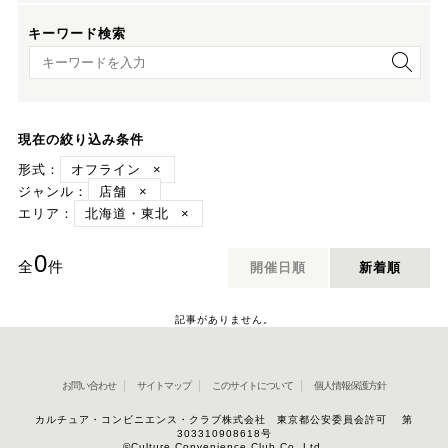
キーワード検索
キーワード検索
現在の絞り込み条件
形式：
オフライン
×
ジャンル：
店舗
×
エリア：
北海道・東北
×
0
全
件
開催日順
新着順
記事がありません。
お問い合わせ
サイトマップ
このサイトについて
個人情報保護方針
カルチュア・コンビニエンス・クラブ株式会社 東京都公安委員会許可 第
303310908618号
©Culture Convenience Club Co.,Ltd.