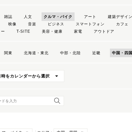
雑誌
人文
クルマ・バイク
アート
建築デザイ
映像
音楽
ビジネス
スマートフォン
カフェ
リー
T-SITE
美容・健康
家電
アウトドア
関東
北海道・東北
中部・北陸
近畿
中国・四
日時をカレンダーから選択
ード検索