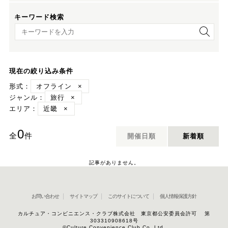
キーワード検索
キーワード検索
現在の絞り込み条件
形式：
オフライン
×
ジャンル：
旅行
×
エリア：
近畿
×
0
全
件
開催日順
新着順
記事がありません。
お問い合わせ
サイトマップ
このサイトについて
個人情報保護方針
カルチュア・コンビニエンス・クラブ株式会社 東京都公安委員会許可 第
303310908618号
©Culture Convenience Club Co.,Ltd.