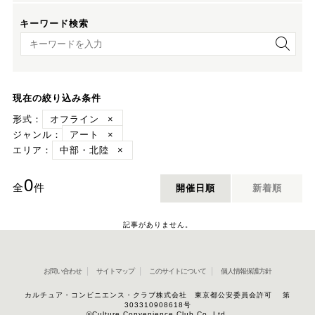
キーワード検索
キーワード検索
現在の絞り込み条件
形式：
オフライン
×
ジャンル：
アート
×
エリア：
中部・北陸
×
0
全
件
開催日順
新着順
記事がありません。
お問い合わせ
サイトマップ
このサイトについて
個人情報保護方針
カルチュア・コンビニエンス・クラブ株式会社 東京都公安委員会許可 第
303310908618号
©Culture Convenience Club Co.,Ltd.