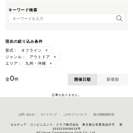
キーワード検索
キーワード検索
現在の絞り込み条件
形式：
オフライン
×
ジャンル：
アウトドア
×
エリア：
九州・沖縄
×
0
全
件
開催日順
新着順
記事がありません。
お問い合わせ
サイトマップ
このサイトについて
個人情報保護方針
カルチュア・コンビニエンス・クラブ株式会社 東京都公安委員会許可 第
303310908618号
©Culture Convenience Club Co.,Ltd.