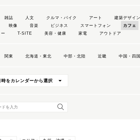
雑誌
人文
クルマ・バイク
アート
建築デザイ
映像
音楽
ビジネス
スマートフォン
カフェ
リー
T-SITE
美容・健康
家電
アウトドア
関東
北海道・東北
中部・北陸
近畿
中国・四
日時をカレンダーから選択
ード検索