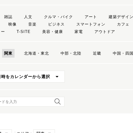
雑誌
人文
クルマ・バイク
アート
建築デザイ
映像
音楽
ビジネス
スマートフォン
カフェ
リー
T-SITE
美容・健康
家電
アウトドア
関東
北海道・東北
中部・北陸
近畿
中国・四
日時をカレンダーから選択
ード検索