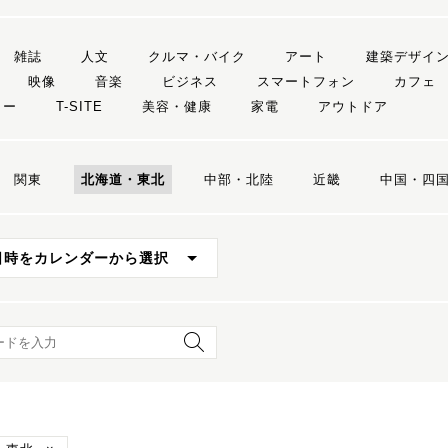
雑誌
人文
クルマ・バイク
アート
建築デザイ
映像
音楽
ビジネス
スマートフォン
カフェ
リー
T-SITE
美容・健康
家電
アウトドア
関東
北海道・東北
中部・北陸
近畿
中国・四
日時をカレンダーから選択
ード検索