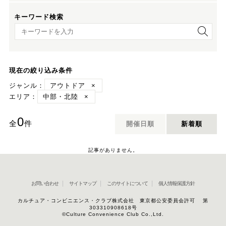
キーワード検索
キーワード検索
現在の絞り込み条件
ジャンル：
アウトドア
×
エリア：
中部・北陸
×
0
全
件
開催日順
新着順
記事がありません。
お問い合わせ
サイトマップ
このサイトについて
個人情報保護方針
カルチュア・コンビニエンス・クラブ株式会社 東京都公安委員会許可 第
303310908618号
©Culture Convenience Club Co.,Ltd.