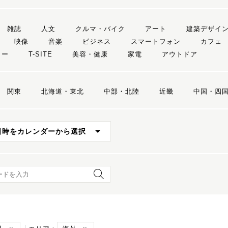
雑誌
人文
クルマ・バイク
アート
建築デザイ
映像
音楽
ビジネス
スマートフォン
カフェ
リー
T-SITE
美容・健康
家電
アウトドア
関東
北海道・東北
中部・北陸
近畿
中国・四
日時をカレンダーから選択
ード検索