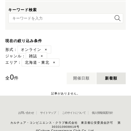
キーワード検索
キーワード検索
現在の絞り込み条件
形式：
オンライン
×
ジャンル：
雑誌
×
エリア：
北海道・東北
×
0
全
件
開催日順
新着順
記事がありません。
お問い合わせ
サイトマップ
このサイトについて
個人情報保護方針
カルチュア・コンビニエンス・クラブ株式会社 東京都公安委員会許可 第
303310908618号
©Culture Convenience Club Co.,Ltd.