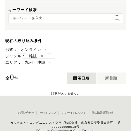
キーワード検索
キーワード検索
現在の絞り込み条件
形式：
オンライン
×
ジャンル：
雑誌
×
エリア：
九州・沖縄
×
0
全
件
開催日順
新着順
記事がありません。
お問い合わせ
サイトマップ
このサイトについて
個人情報保護方針
カルチュア・コンビニエンス・クラブ株式会社 東京都公安委員会許可 第
303310908618号
©Culture Convenience Club Co.,Ltd.