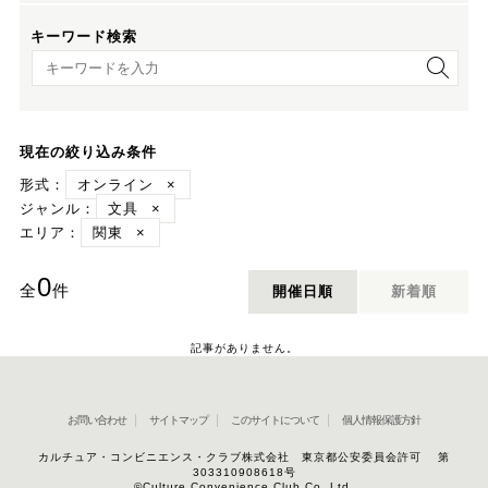
キーワード検索
キーワード検索
現在の絞り込み条件
形式：
オンライン
×
ジャンル：
文具
×
エリア：
関東
×
0
全
件
開催日順
新着順
記事がありません。
お問い合わせ
サイトマップ
このサイトについて
個人情報保護方針
カルチュア・コンビニエンス・クラブ株式会社 東京都公安委員会許可 第
303310908618号
©Culture Convenience Club Co.,Ltd.